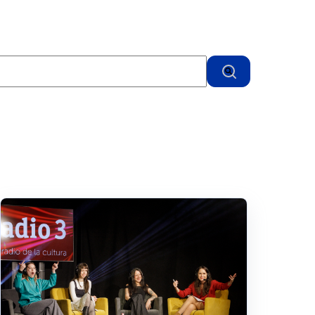
queda con una función de texto predictivo.
No hay sugerencias porque el campo de búsqueda e