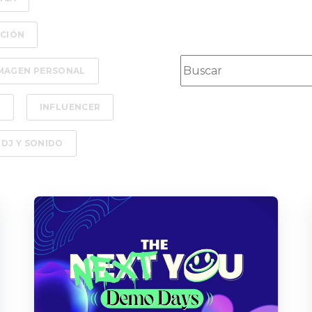
ACIÓN
Esto es un campo de bús
IMAGEN PERSONAL
A
INFLUENCER
 DJ Y SONIDO