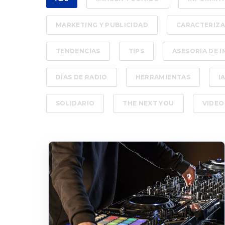
MARKETING Y PUBLICIDAD
CARACTERIZ
TENDENCIAS
TIPS
ASESORIA DE 
DÍAS DE RADIO
HERRAMIENTAS
I
SOLIDARIO
THE NEXT YOU
VIDEO