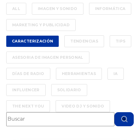
ALL
IMAGEN Y SONIDO
INFORMÁTICA
MARKETING Y PUBLICIDAD
CARACTERIZACIÓN
TENDENCIAS
TIPS
ASESORIA DE IMAGEN PERSONAL
DÍAS DE RADIO
HERRAMIENTAS
IA
INFLUENCER
SOLIDARIO
THE NEXT YOU
VIDEO DJ Y SONIDO
Esto es un campo de búsqueda con una función de text
No hay sugerencias porque el campo de bú