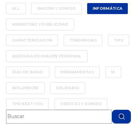
ALL
IMAGEN Y SONIDO
INFORMÁTICA
MARKETING Y PUBLICIDAD
CARACTERIZACIÓN
TENDENCIAS
TIPS
ASESORIA DE IMAGEN PERSONAL
DÍAS DE RADIO
HERRAMIENTAS
IA
INFLUENCER
SOLIDARIO
THE NEXT YOU
VIDEO DJ Y SONIDO
Esto es un campo de búsqueda con una función de text
No hay sugerencias porque el campo de bú